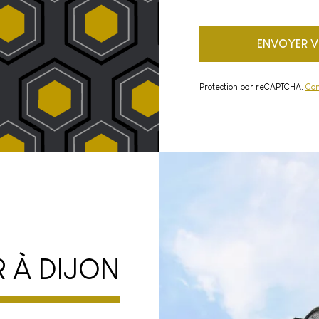
Protection par reCAPTCHA.
Con
R À DIJON