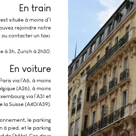
En train
est située à moins d’1
pouvez rejoindre notre
 ou contacter un taxi.
lle à 3h, Zurich à 2h30.
En voiture
Paris via l’A6, à moins
Belgique (A26), à moins
xembourg via l’A31 et
e la Suisse (A40/A39).
ionnement, le parking
 à pied, et le parking
d de l’hôtel. Ces deux