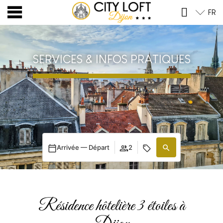
Aller
FR
au
contenu
SERVICES & INFOS PRATIQUES
Arrivée — Départ
2
Résidence hôtelière 3 étoiles à