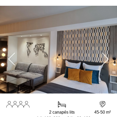
2 canapés lits
45-50 m²