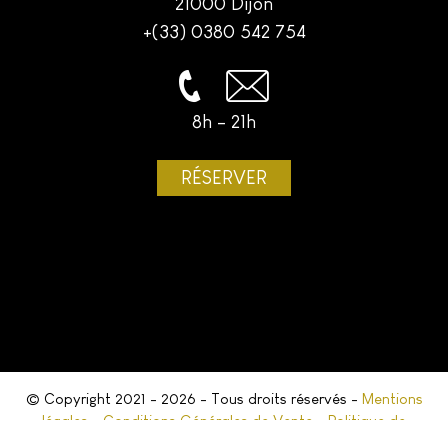
21000 Dijon
+(33) 0380 542 754
8h - 21h
RÉSERVER
© Copyright 2021 - 2026 - Tous droits réservés -
Mentions
légales
-
Conditions Générales de Vente
-
Politique de
confidentialité
- Création
Squilik